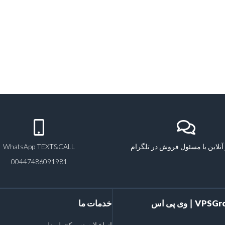
آنلاین با مسئول فروش در تلگرام
WhatsApp TEXT&CALL
00447486091981
VPSGroups Inc ∣ وی پی اس
خدمات ما
انواع لایسنس کنترل پنل