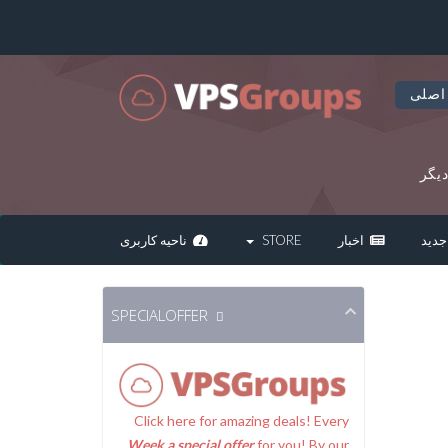
اصلی
یگر
دید
اخبار
STORE
ناحیه کاربری
SPECIALOFFER
Click here for amazing deals! Every
Week a special offer
for you! By our