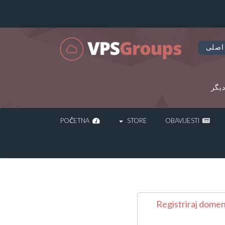
اصلی
یگر
POČETNA
STORE
OBAVIJESTI
Registriraj dome