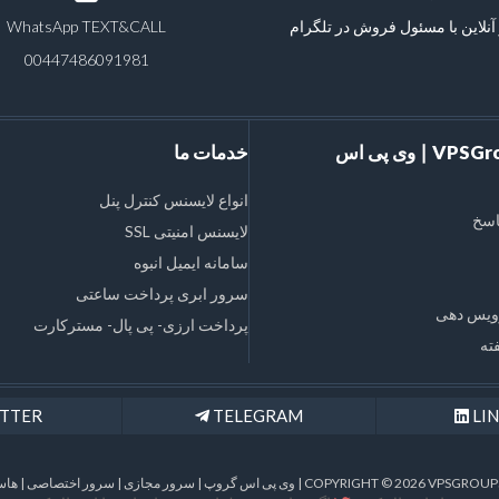
آنلاین با مسئول فروش در تلگرام
WhatsApp TEXT&CALL
00447486091981
VPSGroups Inc ∣ وی پی اس
خدمات ما
انواع لایسنس کنترل پنل
اسخ
لایسنس امنیتی SSL
سامانه ایمیل انبوه
سرور ابری پرداخت ساعتی
ویس دهی
پرداخت ارزی- پی پال- مسترکارت
ته
TTER
TELEGRAM
LI