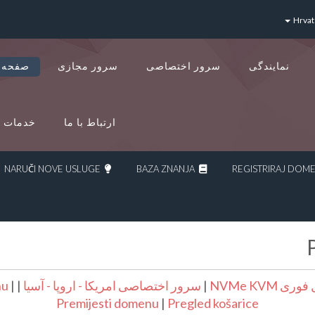
Hrvat
نمایندگی
سرور اختصاصی
سرور مجازی
صفحه 
ارتباط با ما
خدمات د
NARUČI NOVE USLUGE
BAZA ZNANJA
NVMe KVM
|
سرور اختصاصی امریکا - اروپا - آسیا
|
|
nu
Premijesti domenu
|
Pregled košarice