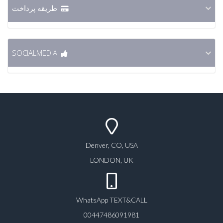
طریقه پرداخت
SOCIALMEDIA
Denver, CO, USA
LONDON, UK
WhatsApp TEXT&CALL
00447486091981