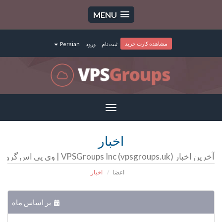
MENU
مشاهده کارت خرید
ثبت نام
ورود
Persian
Toggle
navigation
اخبار
آخرین اخبار VPSGroups Inc (vpsgroups.uk) | وی پی اس گروپ | سرور مجازی | سرور اختصاصی | هاست
اعضا
اخبار
بر اساس ماه