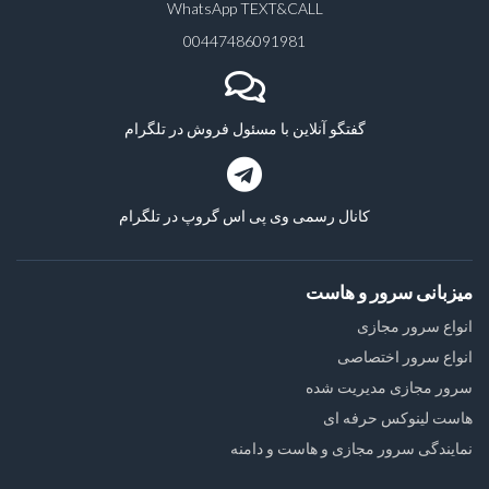
WhatsApp TEXT&CALL
00447486091981
گفتگو آنلاین با مسئول فروش در تلگرام
کانال رسمی وی پی اس گروپ در تلگرام
میزبانی سرور و هاست
انواع سرور مجازی
انواع سرور اختصاصی
سرور مجازی مدیریت شده
هاست لینوکس حرفه ای
نمایندگی سرور مجازی و هاست و دامنه