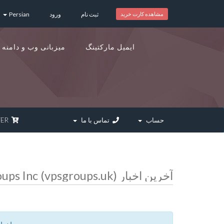
مشاهده کارت خرید
ثبت نام
ورود
Persian
ایمیل مارکتینگ
میزبانی وب و دامنه
حساب
تماس با ما
SPECIALOFFER
آخرین اخبار VPSGroups Inc (vpsgroups.uk) | وی پی اس گروپ | سرور مجازی | سرور اختصاصی | هاست