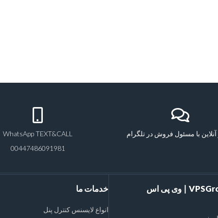
آنلاین با مسئول فروش در تلگرام
WhatsApp TEXT&CALL
00447486091981
VPSGroups Inc ∣ وی پی اس
خدمات ما
انواع لایسنس کنترل پنل