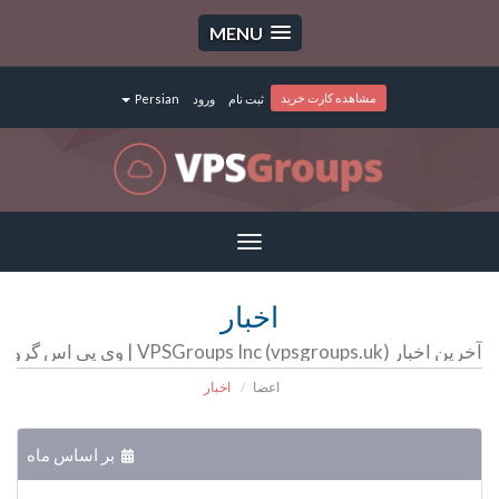
MENU
مشاهده کارت خرید
ثبت نام
ورود
Persian
Toggle
navigation
اخبار
آخرین اخبار VPSGroups Inc (vpsgroups.uk) | وی پی اس گروپ | سرور مجازی | سرور اختصاصی | هاست
اعضا
اخبار
بر اساس ماه