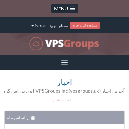
MENU
مشاهده کارت خرید
ثبت نام
ورود
Persian
Toggle
navigation
اخبار
آخرین اخبار VPSGroups Inc (vpsgroups.uk) | وی پی اس گروپ | سرور مجازی | سرور اختصاصی | هاست
اعضا
اخبار
بر اساس ماه