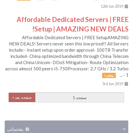
12th Jun 2019
Affordable Dedicated Servers | FREE
Setup | AMAZING NEW DEALS!
Affordable Dedicated Servers | FREE SetupAMAZING
NEW DEALS! Servers never seen this low priced!! All Servers
include:- Instant setup upon order approval- 100TB Transfer
included- China optimized bandwidth through China Telecom
and China Unicom- DDoS Mitigation- Route Optimization
across almost 500 peers i5-750Processor: 2.7 GHz / 3.2 Turbo
- 1 ...
بیشتر »
3rd Jun 2019
صفحه بعد »
پشتیبانی