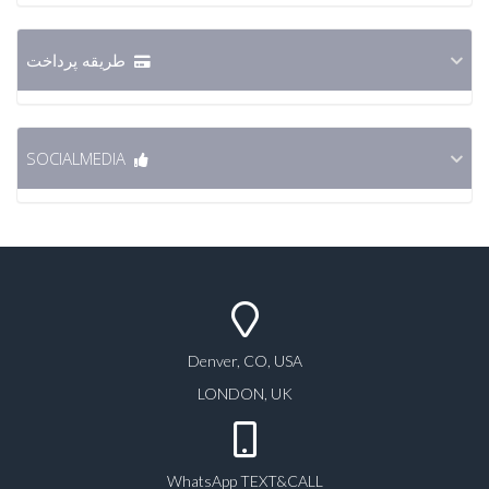
طریقه پرداخت
SOCIALMEDIA
Denver, CO, USA
LONDON, UK
WhatsApp TEXT&CALL