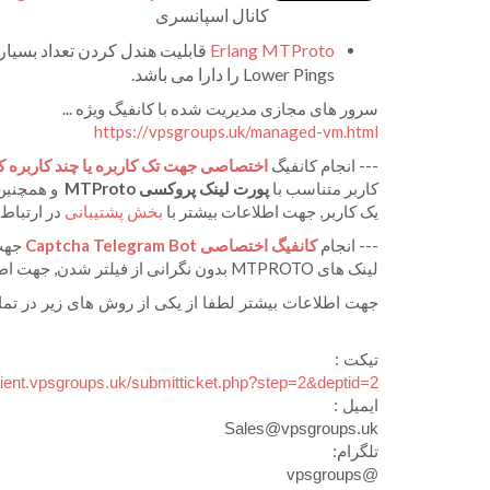
کانال اسپانسری
Erlang MTProto
Lower Pings را دارا می باشد.
سرور های مجازی مدیریت شده با کانفیگ ویژه ...
https://vpsgroups.uk/managed-
vm.html
--- انجام کانفیگ
اختصاصی جهت تک کاربره یا چند کاربره 
کاربر متناسب با
پورت لینک پروکسی
MTProto
و همچنی
یک کاربر, جهت اطلاعات بیشتر با
بخش پشتیبانی
در ارتباط 
--- انجام
کانفیگ اختصاصی Captcha Telegram Bot
لینک های MTPROTO بدون نگرانی از فیلتر شدن, جهت اطلاعات بیشتر با
جهت اطلاعات بیشتر لطفا از یکی از روش های زیر در تم
تیکت :
client.vpsgroups.uk/submitticket.php?step=2&deptid=2
ایمیل :
Sales@vpsgroups.uk
تلگرام:
@vpsgroups