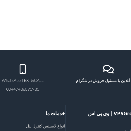
آنلاین با مسئول فروش در تلگرام
WhatsApp TEXT&CALL
00447486091981
VPSGroups Inc ∣ وی پی اس
خدمات ما
انواع لایسنس کنترل پنل