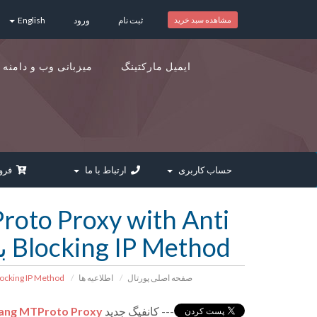
مشاهده سبد خرید
ثبت نام
ورود
English
ایمیل مارکتینگ
میزبانی وب و دامنه
حساب کاربری
ارتباط با ما
فروش
oto Proxy with Anti
Blocking IP Method با متد جلوگیری از بلاک شدن ای پی
صفحه اصلی پورتال
اطلاعیه ها
High performance Erlang MTProto Proxy with Anti Blocking IP Method با متد جلوگیری از بلاک شدن ای پی
--- کانفیگ جدید
lang MTProto Proxy