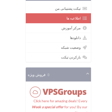
تیکت پشتیبانی من
اطلاعیه ها
مرکز آموزش
دانلودها
وضعیت شبکه
بازکردن تیکت
فروش ویژه
Click here for amazing deals! Every
Week a special offer
for you! By our